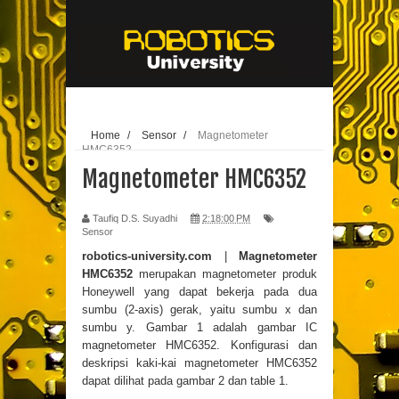
// edit
25-10-
2020
Home
/
Sensor
/
Magnetometer
HMC6352
Magnetometer HMC6352
Taufiq D.S. Suyadhi
2:18:00 PM
Sensor
robotics-university.com
|
Magnetometer
HMC6352
merupakan magnetometer produk
Honeywell
yang dapat bekerja pada dua
sumbu (2-axis) gerak, yaitu sumbu x dan
sumbu y. Gambar 1 adalah gambar IC
magnetometer HMC6352. Konfigurasi dan
deskripsi kaki-kai magnetometer HMC6352
dapat dilihat pada gambar 2 dan table 1.