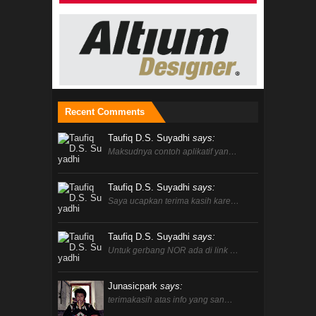
Recent Comments
Taufiq D.S. Suyadhi
says:
Maksudnya contoh aplikatif yan…
Taufiq D.S. Suyadhi
says:
Saya ucapkan terima kasih kare…
Taufiq D.S. Suyadhi
says:
Untuk gerbang NOR ada di link …
Junasicpark
says:
terimakasih atas info yang san…