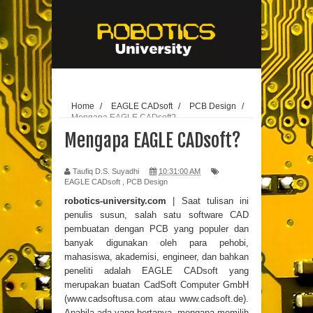
// edit
25-10-
2020
Home
/
EAGLE CADsoft
/
PCB Design
/
Mengapa EAGLE CADsoft?
Mengapa EAGLE CADsoft?
Taufiq D.S. Suyadhi
10:31:00 AM
EAGLE CADsoft
,
PCB Design
robotics-university.com
| Saat tulisan ini
penulis susun, salah satu software CAD
pembuatan dengan PCB yang populer dan
banyak digunakan oleh para pehobi,
mahasiswa, akademisi, engineer, dan bahkan
peneliti adalah EAGLE CADsoft yang
merupakan buatan CadSoft Computer GmbH
(www.cadsoftusa.com atau www.cadsoft.de).
Apabila ada yang bertanya, mengapa memilih