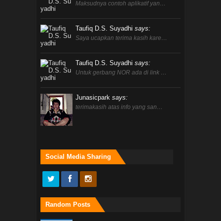
Maksudnya contoh aplikatif yan…
Taufiq D.S. Suyadhi
says:
Saya ucapkan terima kasih kare…
Taufiq D.S. Suyadhi
says:
Untuk gerbang NOR ada di link …
Junasicpark
says:
terimakasih atas info yang san…
Social Media Sharing
Random Posts