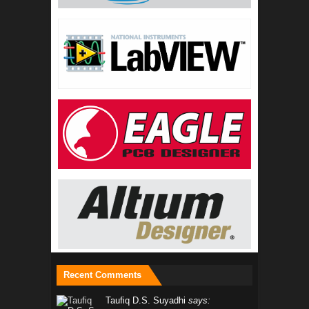
Recent Comments
Taufiq D.S. Suyadhi
says: