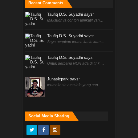
Recent Comments
Taufiq D.S. Suyadhi
says:
Maksudnya contoh aplikatif yan…
Taufiq D.S. Suyadhi
says:
Saya ucapkan terima kasih kare…
Taufiq D.S. Suyadhi
says:
Untuk gerbang NOR ada di link …
Junasicpark
says:
terimakasih atas info yang san…
Social Media Sharing