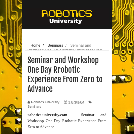
// edit
25-10-
2020
Home
/
Seminars
/
Seminar and
Workshop One Day Rrobotic Experience From
Zero to Advance
Seminar and Workshop
One Day Rrobotic
Experience From Zero to
Advance
Robotics University
9:16:00 AM
Seminars
robotics-university.com
| Seminar and
Workshop One Day Rrobotic Experience From
Zero to Advance.